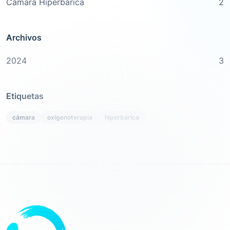
Cámara Hiperbárica
2
Archivos
2024
3
Etiquetas
cámara
oxigenoterapia
hiperbárica